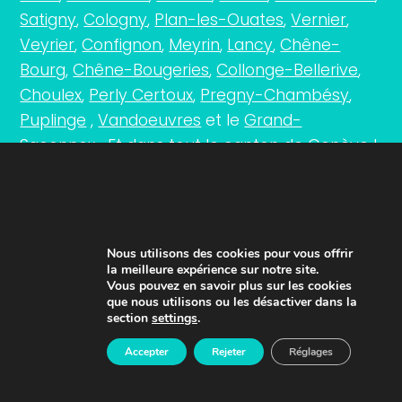
Satigny
,
Cologny
,
Plan-les-Ouates
,
Vernier
,
Veyrier
,
Confignon
,
Meyrin
,
Lancy
,
Chêne-
Bourg
,
Chêne-Bougeries
,
Collonge-Bellerive
,
Choulex
,
Perly Certoux
,
Pregny-Chambésy
,
Puplinge
,
Vandoeuvres
et le
Grand-
Saconnex
… Et dans tout le canton de
Genève
!
UN SERVICE DE L'OSEO GENÈVE
Nous utilisons des cookies pour vous offrir
la meilleure expérience sur notre site.
Vous pouvez en savoir plus sur les cookies
que nous utilisons ou les désactiver dans la
section
settings
.
Accepter
Rejeter
Réglages
Achetez en toute confiance