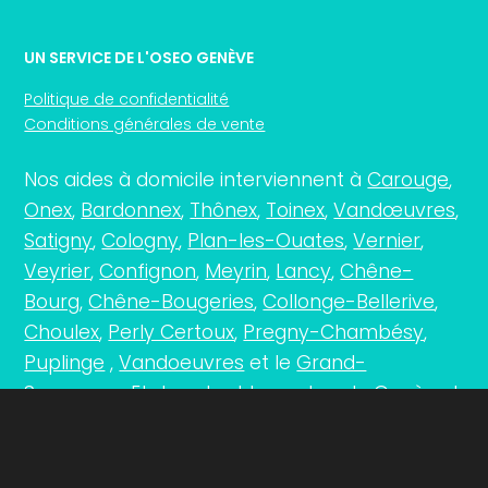
UN SERVICE DE L'OSEO GENÈVE
Politique de confidentialité
Conditions générales de vente
Nos aides à domicile interviennent à
Carouge
,
Onex
,
Bardonnex
,
Thônex
,
Toinex
,
Vandœuvres
,
Satigny
,
Cologny
,
Plan-les-Ouates
,
Vernier
,
Veyrier
,
Confignon
,
Meyrin
,
Lancy
,
Chêne-
Bourg
,
Chêne-Bougeries
,
Collonge-Bellerive
,
Choulex
,
Perly Certoux
,
Pregny-Chambésy
,
Puplinge
,
Vandoeuvres
et le
Grand-
Saconnex
… Et dans tout le canton de
Genève
!
UN SERVICE DE L'OSEO GENÈVE