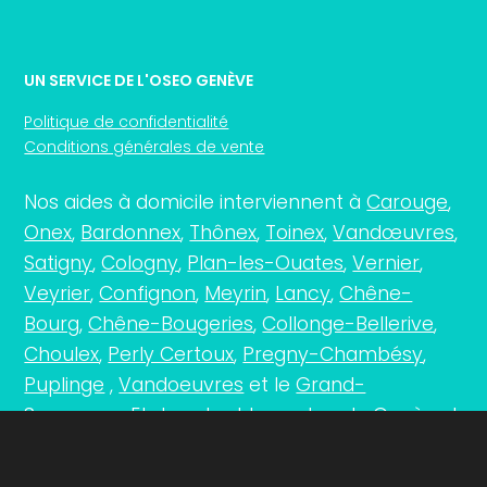
UN SERVICE DE L'OSEO GENÈVE
Politique de confidentialité
Conditions générales de vente
Nos aides à domicile interviennent à
Carouge
,
Onex
,
Bardonnex
,
Thônex
,
Toinex
,
Vandœuvres
,
Satigny
,
Cologny
,
Plan-les-Ouates
,
Vernier
,
Veyrier
,
Confignon
,
Meyrin
,
Lancy
,
Chêne-
Bourg
,
Chêne-Bougeries
,
Collonge-Bellerive
,
Choulex
,
Perly Certoux
,
Pregny-Chambésy
,
Puplinge
,
Vandoeuvres
et le
Grand-
Saconnex
… Et dans tout le canton de
Genève
!