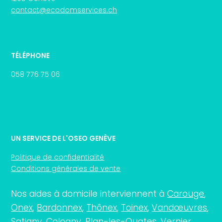
contact@ecodomservices.ch
TÉLÉPHONE
058 776 75 06
UN SERVICE DE L'OSEO GENÈVE
Politique de confidentialité
Conditions générales de vente
Nos aides à domicile interviennent à
Carouge
,
Onex
,
Bardonnex
,
Thônex
,
Toinex
,
Vandœuvres
,
Satigny
,
Cologny
,
Plan-les-Ouates
,
Vernier
,