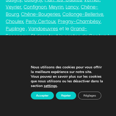
Veyrier
,
Confignon
,
Meyrin
,
Lancy
,
Chêne-
Bourg
,
Chêne-Bougeries
,
Collonge-Bellerive
,
Choulex
,
Perly Certoux
,
Pregny-Chambésy
,
Puplinge
,
Vandoeuvres
et le
Grand-
Saconnex
… Et dans tout le canton de
Genève
!
UN SERVICE DE L'OSEO GENÈVE
Nous utilisons des cookies pour vous offrir
la meilleure expérience sur notre site.
Vous pouvez en savoir plus sur les cookies
que nous utilisons ou les désactiver dans la
section
settings
.
Accepter
Rejeter
Réglages
Achetez en toute confiance
Paiment 100% sécurisé avec Stripe